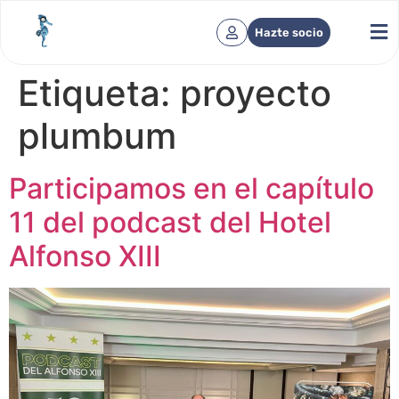
Hazte socio
Etiqueta:
proyecto
plumbum
Participamos en el capítulo
11 del podcast del Hotel
Alfonso XIII