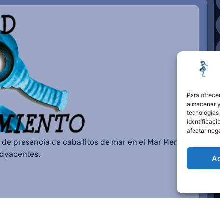
Para ofrecer
almacenar y/
tecnologías
identificaci
afectar nega
 de presencia de caballitos de mar en el Mar Menor o
adyacentes.
A