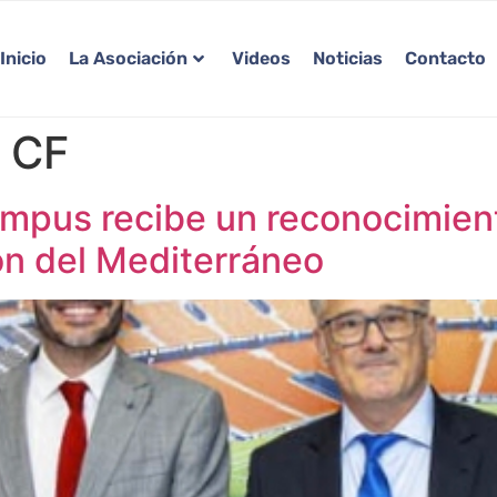
Inicio
La Asociación
Videos
Noticias
Contacto
a CF
mpus recibe un reconocimient
ón del Mediterráneo