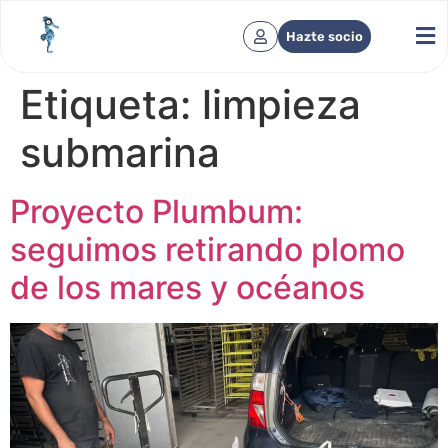
Hazte socio
Etiqueta:
limpieza
submarina
Proyecto Plumbum:
seguimos retirando plomo
de los mares y océanos