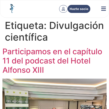
Hazte socio
Etiqueta:
Divulgación
científica
Participamos en el capítulo
11 del podcast del Hotel
Alfonso XIII