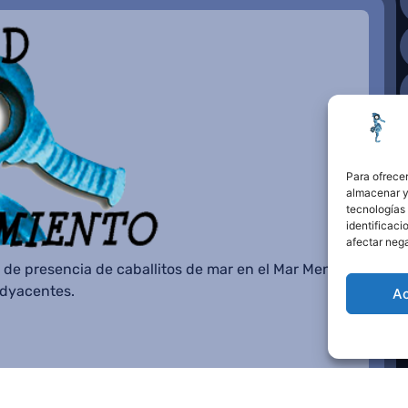
Para ofrecer
almacenar y/
tecnologías
identificaci
afectar nega
 de presencia de caballitos de mar en el Mar Menor o
adyacentes.
A