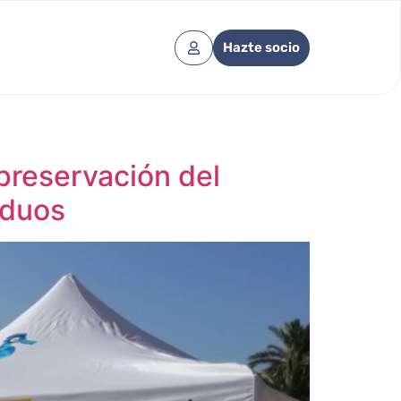
Hazte socio
preservación del
iduos