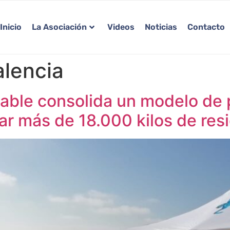
Inicio
La Asociación
Videos
Noticias
Contacto
lencia
ble consolida un modelo de 
rar más de 18.000 kilos de res