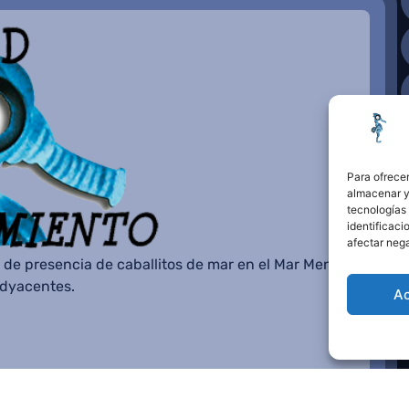
Para ofrecer
almacenar y/
tecnologías
identificaci
afectar nega
 de presencia de caballitos de mar en el Mar Menor o
adyacentes.
A