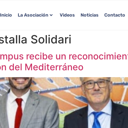
Inicio
La Asociación
Videos
Noticias
Contacto
alla Solidari
mpus recibe un reconocimient
ón del Mediterráneo