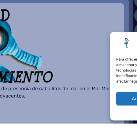
Para ofrecer
almacenar y/
tecnologías
identificaci
afectar nega
 de presencia de caballitos de mar en el Mar Menor o
adyacentes.
A