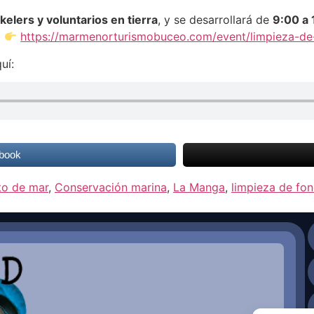
elers y voluntarios en tierra
, y se desarrollará de
9:00 a 
b
https://marmenorturismobuceo.com/event/limpieza-d
uí:
book
to de mar
,
Conservación marina
,
La Manga
,
limpieza de fo