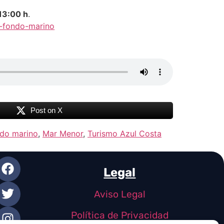
13:00 h
.
e-fondo-marino
Post on X
ndo marino
,
Mar Menor
,
Turismo Azul Costa
Legal
Aviso Legal
Política de Privacidad