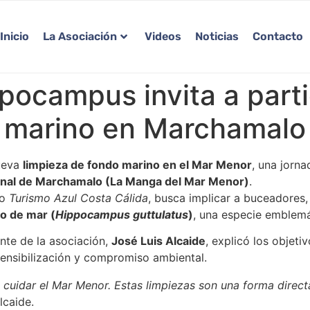
Inicio
La Asociación
Videos
Noticias
Contacto
ocampus invita a partic
o marino en Marchamalo
ueva
limpieza de fondo marino en el Mar Menor
, una jorn
nal de Marchamalo (La Manga del Mar Menor)
.
to
Turismo Azul Costa Cálida
, busca implicar a buceadores,
to de mar (
Hippocampus guttulatus
)
, una especie emblemá
ente de la asociación,
José Luis Alcaide
, explicó los objeti
 sensibilización y compromiso ambiental.
cuidar el Mar Menor. Estas limpiezas son una forma directa
lcaide.