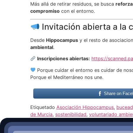
Más allá de retirar residuos, se busca
reforza
compromiso
con el entorno.
Invitación abierta a la
Desde
Hippocampus
y el resto de asociacio
ambiental
.
Inscripciones abiertas:
https://scanned.p
Porque cuidar el entorno es cuidar de nos
Porque el Mediterráneo nos une.
Share on Face
Etiquetado
Asociación Hippocampus
,
bucead
de Murcia
,
sostenibilidad
,
voluntariado ambie