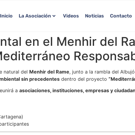
Inicio
La Asociación
Videos
Noticias
Contacto
tal en el Menhir del R
 Mediterráneo Responsa
je natural del
Menhir del Rame
, junto a la rambla del Albu
ambiental sin precedentes
dentro del proyecto
“Mediterrá
reunirá a
asociaciones, instituciones, empresas y ciudadan
Cartagena)
participantes