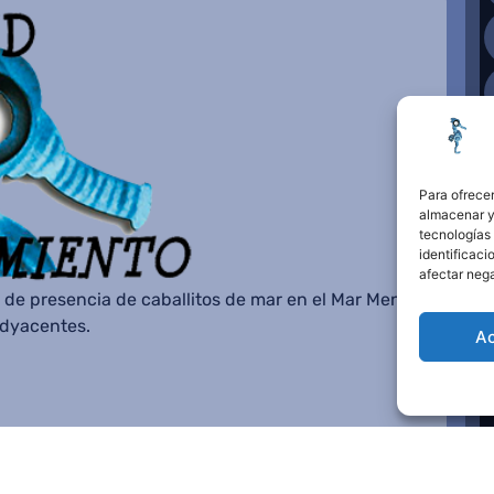
Para ofrecer
almacenar y/
tecnologías
identificaci
afectar nega
 de presencia de caballitos de mar en el Mar Menor o
adyacentes.
A