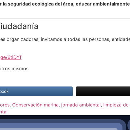
r la seguridad ecológica del área
,
educar ambientalmente
 ciudadanía
nes organizadoras, invitamos a todas las personas, entidad
age/6tiDYf
otros mismos.
book
ores
,
Conservación marina
,
jornada ambiental
,
limpieza de
ntal