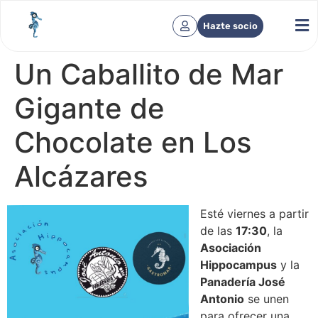
Hazte socio
Un Caballito de Mar
Gigante de
Chocolate en Los
Alcázares
Esté viernes a partir
de las
17:30
, la
Asociación
Hippocampus
y la
Panadería José
Antonio
se unen
para ofrecer una